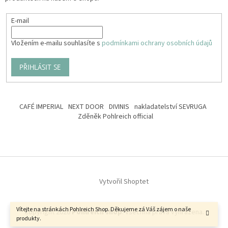
E-mail
Vložením e-mailu souhlasíte s
podmínkami ochrany osobních údajů
PŘIHLÁSIT SE
CAFÉ IMPERIAL
NEXT DOOR
DIVINIS
nakladatelství SEVRUGA
Zděněk Pohlreich official
Vytvořil Shoptet
Vítejte na stránkách Pohlreich Shop. Děkujeme zá Váš zájem o naše
Copyright 2026
Pohlreich shop
. Všechna práva vyhrazena.
produkty.