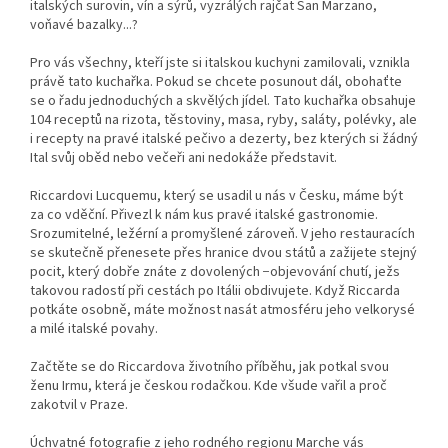
italských surovin, vín a sýrů, vyzrálých rajčat San Marzano,
voňavé bazalky...?
Pro vás všechny, kteří jste si italskou kuchyni zamilovali, vznikla
právě tato kuchařka. Pokud se chcete posunout dál, obohaťte
se o řadu jednoduchých a skvělých jídel. Tato kuchařka obsahuje
104 receptů na rizota, těstoviny, masa, ryby, saláty, polévky, ale
i recepty na pravé italské pečivo a dezerty, bez kterých si žádný
Ital svůj oběd nebo večeři ani nedokáže představit.
Riccardovi Lucquemu, který se usadil u nás v Česku, máme být
za co vděční. Přivezl k nám kus pravé italské gastronomie.
Srozumitelné, ležérní a promyšlené zároveň. V jeho restauracích
se skutečně přenesete přes hranice dvou států a zažijete stejný
pocit, který dobře znáte z dovolených −objevování chutí, ježs
takovou radostí při cestách po Itálii obdivujete. Když Riccarda
potkáte osobně, máte možnost nasát atmosféru jeho velkorysé
a milé italské povahy.
Začtěte se do Riccardova životního příběhu, jak potkal svou
ženu Irmu, která je českou rodačkou. Kde všude vařil a proč
zakotvil v Praze.
Úchvatné fotografie z jeho rodného regionu Marche vás