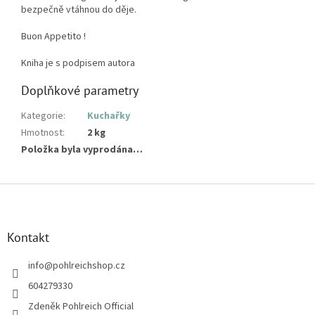
bezpečně vtáhnou do děje.
Buon Appetito !
Kniha je s podpisem autora
Doplňkové parametry
Kategorie
:
Kuchařky
Hmotnost
:
2 kg
Položka byla vyprodána…
Z
á
p
a
Kontakt
t
í
info
@
pohlreichshop.cz
604279330
Zdeněk Pohlreich Official