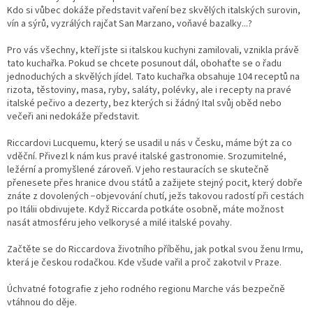
Kdo si vůbec dokáže představit vaření bez skvělých italských surovin,
vín a sýrů, vyzrálých rajčat San Marzano, voňavé bazalky...?
Pro vás všechny, kteří jste si italskou kuchyni zamilovali, vznikla právě
tato kuchařka. Pokud se chcete posunout dál, obohaťte se o řadu
jednoduchých a skvělých jídel. Tato kuchařka obsahuje 104 receptů na
rizota, těstoviny, masa, ryby, saláty, polévky, ale i recepty na pravé
italské pečivo a dezerty, bez kterých si žádný Ital svůj oběd nebo
večeři ani nedokáže představit.
Riccardovi Lucquemu, který se usadil u nás v Česku, máme být za co
vděční. Přivezl k nám kus pravé italské gastronomie. Srozumitelné,
ležérní a promyšlené zároveň. V jeho restauracích se skutečně
přenesete přes hranice dvou států a zažijete stejný pocit, který dobře
znáte z dovolených −objevování chutí, ježs takovou radostí při cestách
po Itálii obdivujete. Když Riccarda potkáte osobně, máte možnost
nasát atmosféru jeho velkorysé a milé italské povahy.
Začtěte se do Riccardova životního příběhu, jak potkal svou ženu Irmu,
která je českou rodačkou. Kde všude vařil a proč zakotvil v Praze.
Úchvatné fotografie z jeho rodného regionu Marche vás bezpečně
vtáhnou do děje.