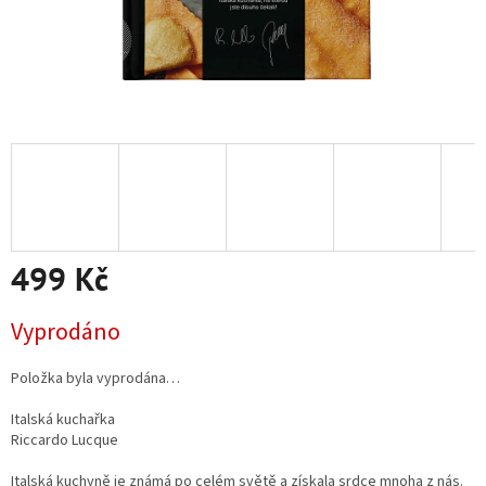
499 Kč
Měrná
Vyprodáno
cena:
Položka byla vyprodána…
Italská kuchařka
Riccardo Lucque
Italská kuchyně je známá po celém světě a získala srdce mnoha z nás.