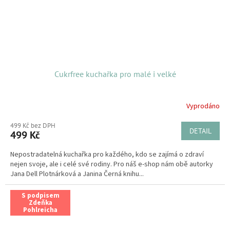
Cukrfree kuchařka pro malé i velké
Vyprodáno
499 Kč bez DPH
DETAIL
499 Kč
Nepostradatelná kuchařka pro každého, kdo se zajímá o zdraví
nejen svoje, ale i celé své rodiny. Pro náš e-shop nám obě autorky
Jana Dell Plotnárková a Janina Černá knihu...
S podpisem
Zdeňka
Pohlreicha