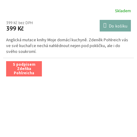
Skladem
399 Kč bez DPH
Do košíku
399 Kč
Anglická mutace knihy Moje domácí kuchyně. Zdeněk Pohlreich vás
ve své kuchařce nechá nahlédnout nejen pod pokličku, ale i do
svého soukromí.
S podpisem
Zdeňka
Pohlreicha