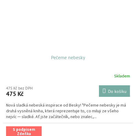
Pečeme nebesky
Skladem
475 Kč bez DPH
Do košíku
475 Kč
Nová sladká nebeská inspirace od Besky! "Pečeme nebesky je má
druhá vysněná kniha, která reprezentuje to, co miluji ze všeho
nejvíc ─ sladké. Ať jste začátečník, nebo znalec,...
S podpisem
Zdeňka