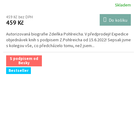
Skladem
459 Kč bez DPH
Do košíku
459 Kč
Autorizovaná biografie Zdeňka Pohlreicha. V předprodeji! Expedice
objednávek knih s podpisem Z.Pohlreicha od 15.6.2022! Sepsali jsme
s kolegou vše, co předcházelo tomu, než jsem...
S podpisem od
Besky
Bestseller