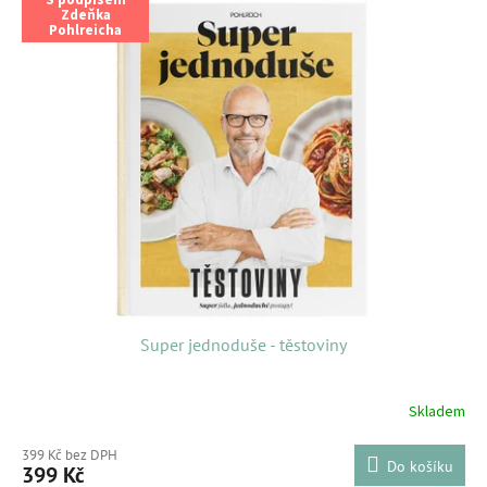
ý
r
Zdeňka
Pohlreicha
p
o
i
d
s
u
p
k
r
t
o
ů
d
u
k
t
ů
Super jednoduše - těstoviny
Skladem
399 Kč bez DPH
Do košíku
399 Kč