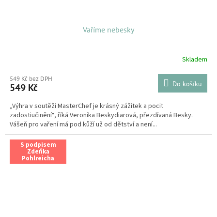
Vaříme nebesky
Skladem
549 Kč bez DPH
Do košíku
549 Kč
„Výhra v soutěži MasterChef je krásný zážitek a pocit
zadostiučinění“, říká Veronika Beskydiarová, přezdívaná Besky.
Vášeň pro vaření má pod kůží už od dětství a není...
S podpisem
Zdeňka
Pohlreicha