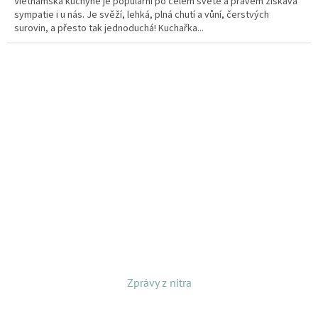
Vietnamská kuchyně je populární po celém světě a právem získává
sympatie i u nás. Je svěží, lehká, plná chutí a vůní, čerstvých
surovin, a přesto tak jednoduchá! Kuchařka...
Zprávy z nitra