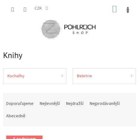
Přejít
NÁKUP
na
CZK
obsah
KOŠÍK
Knihy
Kuchařky
Beletrie
Ř
a
Doporučujeme
Nejlevnější
Nejdražší
Nejprodávanější
z
e
Abecedně
n
í
V
p
S podpisem