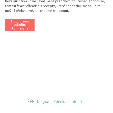
Nová kuchařka volně navazuje na předchozí titul Super jednoduše,
tentokrát ale výhradně s recepty, které neobsahují maso. Je to
možná překvapivé, ale chceme nabídnout...
S podpisem
Zdeňka
Pohlreicha
ŠÉF - biografie Zdeňka Pohlreicha