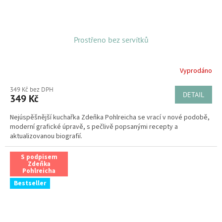
Prostřeno bez servítků
Vyprodáno
349 Kč bez DPH
DETAIL
349 Kč
Nejúspěšnější kuchařka Zdeňka Pohlreicha se vrací v nové podobě,
moderní grafické úpravě, s pečlivě popsanými recepty a
aktualizovanou biografií.
S podpisem
Zdeňka
Pohlreicha
Bestseller