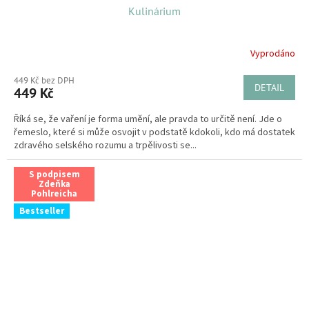
Kulinárium
Vyprodáno
449 Kč bez DPH
DETAIL
449 Kč
Říká se, že vaření je forma umění, ale pravda to určitě není. Jde o
řemeslo, které si může osvojit v podstatě kdokoli, kdo má dostatek
zdravého selského rozumu a trpělivosti se...
S podpisem
Zdeňka
Pohlreicha
Bestseller