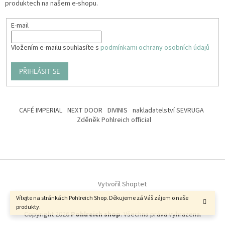
produktech na našem e-shopu.
E-mail
Vložením e-mailu souhlasíte s
podmínkami ochrany osobních údajů
PŘIHLÁSIT SE
CAFÉ IMPERIAL
NEXT DOOR
DIVINIS
nakladatelství SEVRUGA
Zděněk Pohlreich official
Vytvořil Shoptet
Vítejte na stránkách Pohlreich Shop. Děkujeme zá Váš zájem o naše
produkty.
Copyright 2026
Pohlreich shop
. Všechna práva vyhrazena.