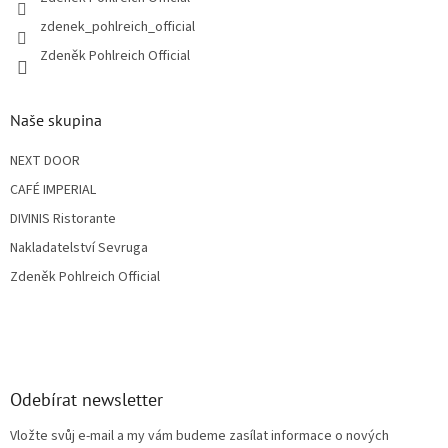
v
ý
zdenek_pohlreich_official
p
Zdeněk Pohlreich Official
i
s
u
Naše skupina
NEXT DOOR
CAFÉ IMPERIAL
DIVINIS Ristorante
Nakladatelství Sevruga
Zdeněk Pohlreich Official
Odebírat newsletter
Vložte svůj e-mail a my vám budeme zasílat informace o nových