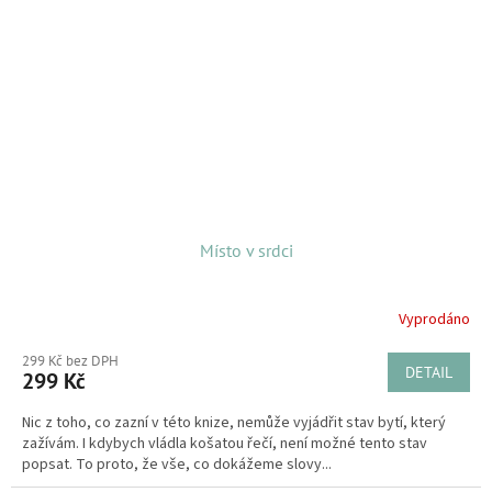
Místo v srdci
Vyprodáno
299 Kč bez DPH
DETAIL
299 Kč
Nic z toho, co zazní v této knize, nemůže vyjádřit stav bytí, který
zažívám. I kdybych vládla košatou řečí, není možné tento stav
popsat. To proto, že vše, co dokážeme slovy...