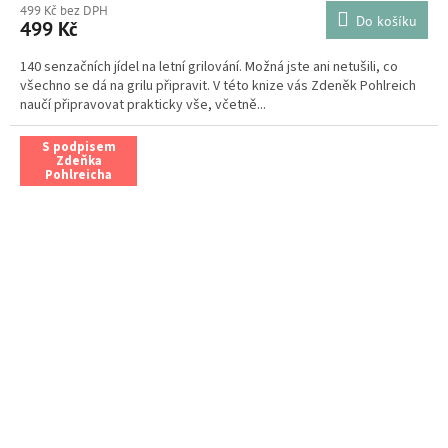
499 Kč bez DPH
Do košíku
499 Kč
140 senzačních jídel na letní grilování. Možná jste ani netušili, co
všechno se dá na grilu připravit. V této knize vás Zdeněk Pohlreich
naučí připravovat prakticky vše, včetně...
S podpisem
Zdeňka
Pohlreicha