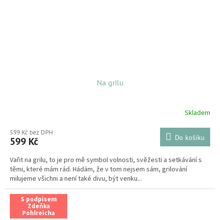
Na grilu
Skladem
599 Kč bez DPH
Do košíku
599 Kč
Vařit na grilu, to je pro mě symbol volnosti, svěžesti a setkávání s
těmi, které mám rád. Hádám, že v tom nejsem sám, grilování
milujeme všichni a není také divu, být venku...
S podpisem
Zdeňka
Pohlreicha