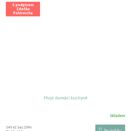
S podpisem
Zdeňka
Pohlreicha
Moje domácí kuchyně
Skladem
349 Kč bez DPH
Do košíku