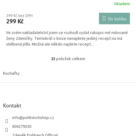
Skladem
299 Kč bez DPH
Do košíku
299 Kč
Ve svém nakladatelství jsem se rozhodl vydat rukopis mé milované
ženy Zdeničky. Tentokrát v knize nenajdete jediný recept na má
oblíbená jídla. Možná ale někdo najdete recept...
23
položek celkem
O
v
l
Kuchařky
á
d
Z
a
á
c
p
í
a
Kontakt
p
t
r
í
info
@
pohlreichshop.cz
v
k
604279330
y
Zdeněk Pohlreich Official