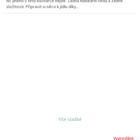
nic jiného v této kuchařce nejde. Žádná nukleární věda a žádné
složitosti. Připravit si něco k jídlu díky...
Vše sladké
Vyprodáno