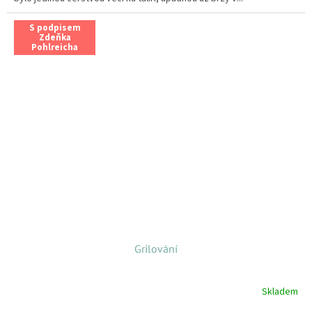
S podpisem
Zdeňka
Pohlreicha
Grilování
Skladem