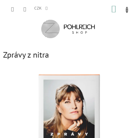
Přejít
NÁKUP
na
CZK
obsah
KOŠÍK
Zprávy z nitra