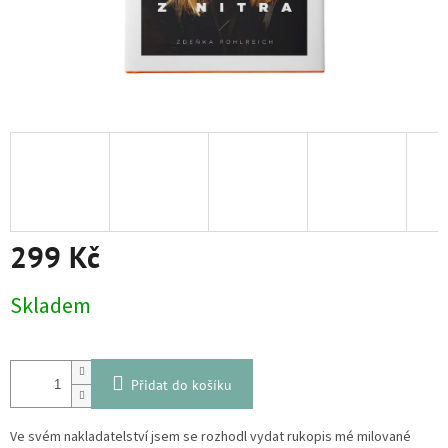
299 Kč
Měrná
Skladem
cena:
Přidat do košíku
Ve svém nakladatelství jsem se rozhodl vydat rukopis mé milované