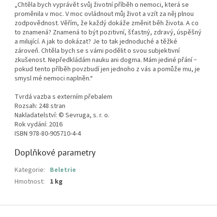
„Chtěla bych vyprávět svůj životní příběh o nemoci, která se
proměnila v moc. V moc ovládnout můj život a vzít za něj plnou
zodpovědnost. Věřím, že každý dokáže změnit běh života. A co
to znamená? Znamená to být pozitivní, šťastný, zdravý, úspěšný
a milující. A jak to dokázat? Je to tak jednoduché a těžké
zároveň. Chtěla bych se s vámi podělit o svou subjektivní
zkušenost. Nepředkládám nauku ani dogma. Mám jediné přání −
pokud tento příběh povzbudí jen jednoho z vás a pomůže mu, je
smysl mé nemoci naplněn.“
Tvrdá vazba s externím přebalem
Rozsah: 248 stran
Nakladatelství: © Sevruga, s. r. o.
Rok vydání: 2016
ISBN 978-80-905710-4-4
Doplňkové parametry
Kategorie
:
Beletrie
Hmotnost
:
1 kg
Z