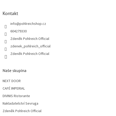
á
p
a
Kontakt
t
í
info
@
pohlreichshop.cz
604279330
Zdeněk Pohlreich Official
zdenek_pohlreich_official
Zdeněk Pohlreich Official
Naše skupina
NEXT DOOR
CAFÉ IMPERIAL
DIVINIS Ristorante
Nakladatelství Sevruga
Zdeněk Pohlreich Official