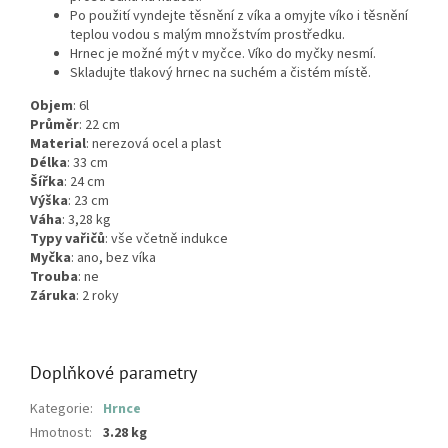
Po použití vyndejte těsnění z víka a omyjte víko i těsnění
teplou vodou s malým množstvím prostředku.
Hrnec je možné mýt v myčce. Víko do myčky nesmí.
Skladujte tlakový hrnec na suchém a čistém místě.
Objem
: 6l
Průměr
: 22 cm
Material
: nerezová ocel a plast
Délka
: 33 cm
Šířka
: 24 cm
Výška
: 23 cm
Váha
: 3,28 kg
Typy vařičů
: vše včetně indukce
Myčka
: ano, bez víka
Trouba
: ne
Záruka
: 2 roky
Doplňkové parametry
Kategorie
:
Hrnce
Hmotnost
:
3.28 kg