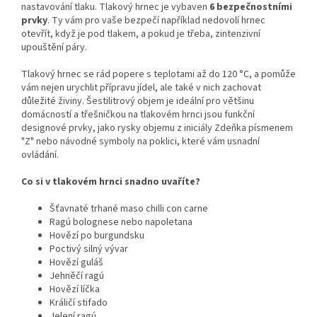
nastavování tlaku. Tlakový hrnec je vybaven
6 bezpečnostními
prvky
. Ty vám pro vaše bezpečí například nedovolí hrnec
otevřít, když je pod tlakem, a pokud je třeba, zintenzivní
upouštění páry.
Tlakový hrnec se rád popere s teplotami až do 120 °C, a pomůže
vám nejen urychlit přípravu jídel, ale také v nich zachovat
důležité živiny. Šestilitrový objem je ideální pro většinu
domácností a třešničkou na tlakovém hrnci jsou funkční
designové prvky, jako rysky objemu z iniciály Zdeňka písmenem
"Z" nebo návodné symboly na poklici, které vám usnadní
ovládání.
Co si v tlakovém hrnci snadno uvaříte?
Šťavnaté trhané maso chilli con carne
Ragú bolognese nebo napoletana
Hovězí po burgundsku
Poctivý silný vývar
Hovězí guláš
Jehněčí ragú
Hovězí líčka
Králičí stifado
Jelení ragú