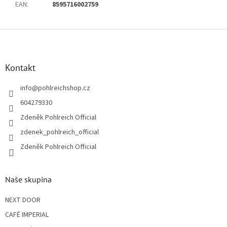
EAN
:
8595716002759
Z
á
p
a
Kontakt
t
í
info
@
pohlreichshop.cz
604279330
Zdeněk Pohlreich Official
zdenek_pohlreich_official
Zdeněk Pohlreich Official
Naše skupina
NEXT DOOR
CAFÉ IMPERIAL