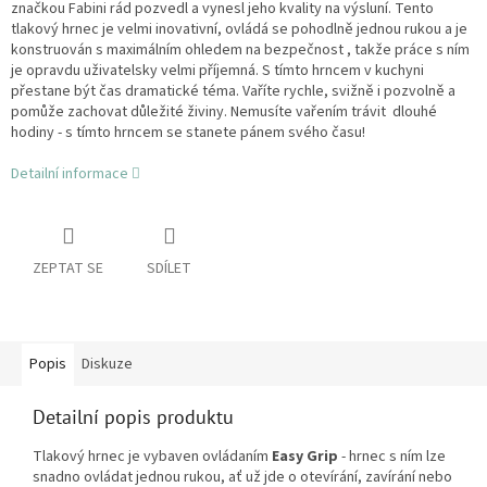
značkou Fabini rád pozvedl a vynesl jeho kvality na výsluní. Tento
tlakový hrnec je velmi inovativní, ovládá se pohodlně jednou rukou a je
konstruován s maximálním ohledem na bezpečnost , takže práce s ním
je opravdu uživatelsky velmi příjemná. S tímto hrncem v kuchyni
přestane být čas dramatické téma. Vaříte rychle, svižně i pozvolně a
pomůže zachovat důležité živiny. Nemusíte vařením trávit dlouhé
hodiny - s tímto hrncem se stanete pánem svého času!
Detailní informace
ZEPTAT SE
SDÍLET
Popis
Diskuze
Detailní popis produktu
Tlakový hrnec je vybaven ovládaním
Easy Grip
-
hrnec s ním lze
snadno ovládat jednou rukou, ať už jde o otevírání, zavírání nebo