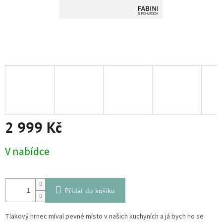
2 999 Kč
Měrná
V nabídce
cena:
Přidat do košíku
Tlakový hrnec míval pevné místo v našich kuchyních a já bych ho se