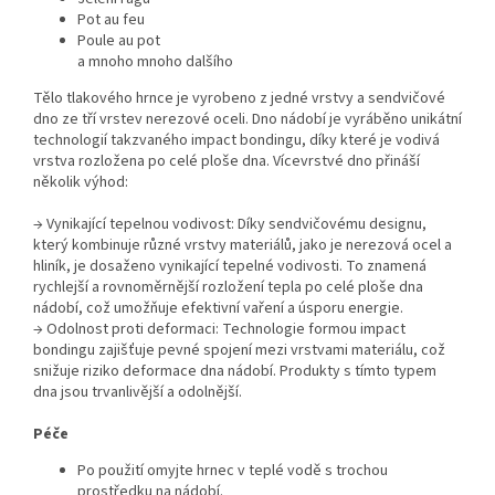
Pot au feu
Poule au pot
a mnoho mnoho dalšího
Tělo tlakového hrnce je vyrobeno z jedné vrstvy a sendvičové
dno ze tří vrstev nerezové oceli. Dno nádobí je vyráběno unikátní
technologií takzvaného impact bondingu, díky které je vodivá
vrstva rozložena po celé ploše dna. Vícevrstvé dno přináší
několik výhod:
→ Vynikající tepelnou vodivost: Díky sendvičovému designu,
který kombinuje různé vrstvy materiálů, jako je nerezová ocel a
hliník, je dosaženo vynikající tepelné vodivosti. To znamená
rychlejší a rovnoměrnější rozložení tepla po celé ploše dna
nádobí, což umožňuje efektivní vaření a úsporu energie.
→ Odolnost proti deformaci: Technologie formou impact
bondingu zajišťuje pevné spojení mezi vrstvami materiálu, což
snižuje riziko deformace dna nádobí. Produkty s tímto typem
dna jsou trvanlivější a odolnější.
Péče
Po použití omyjte hrnec v teplé vodě s trochou
prostředku na nádobí.